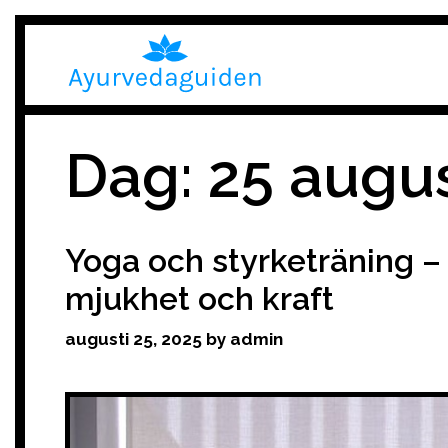
Skip
to
content
Dag:
25 augus
Yoga och styrketräning –
mjukhet och kraft
augusti 25, 2025
by
admin