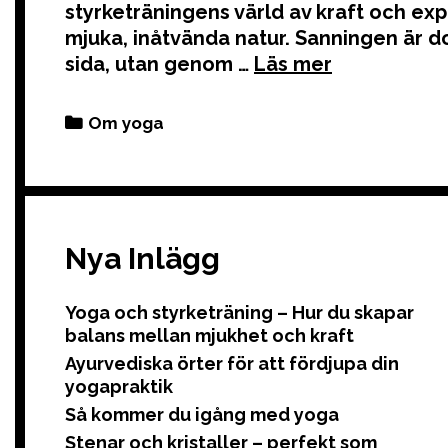
styrketräningens värld av kraft och explo
mjuka, inåtvända natur. Sanningen är do
sida, utan genom …
Categories
Om yoga
Nya Inlägg
Yoga och styrketräning – Hur du skapar
balans mellan mjukhet och kraft
Ayurvediska örter för att fördjupa din
yogapraktik
Så kommer du igång med yoga
Stenar och kristaller – perfekt som