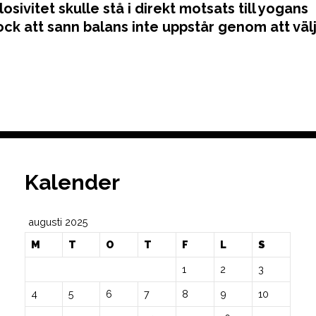
sivitet skulle stå i direkt motsats till yogans
ck att sann balans inte uppstår genom att väl
Kalender
augusti 2025
M
T
O
T
F
L
S
1
2
3
4
5
6
7
8
9
10